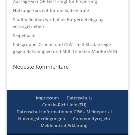
Aussage von OB Feist sorgt für Empörung
Nutzungskonzept für die Südzentrale
Stadthallenbau wird ohne Bürgerbeteiligung
vorangetrieben
Seipelhalle
Ratsgruppe ‚Gruene und GfW‘ stellt Strafanzeige
gegen Ratsmitglied und MdL Thorsten Moriße (AfD)
Neueste Kommentare
Impressum
Datenschutz
Cookie-Richtlinie (EU)
Datenschutzinformationen GfW – Meldeportal
Nutzungsbedingungen
Communityregeln
Meldeportal-Erklärung