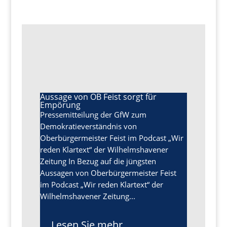
Aussage von OB Feist sorgt für
Empörung
Pressemitteilung der GfW zum
Demokratieverständnis von
Oberbürgermeister Feist im Podcast „Wir
reden Klartext“ der Wilhelmshavener
Zeitung In Bezug auf die jüngsten
Aussagen von Oberbürgermeister Feist
im Podcast „Wir reden Klartext“ der
Wilhelmshavener Zeitung...
Lesen Sie mehr