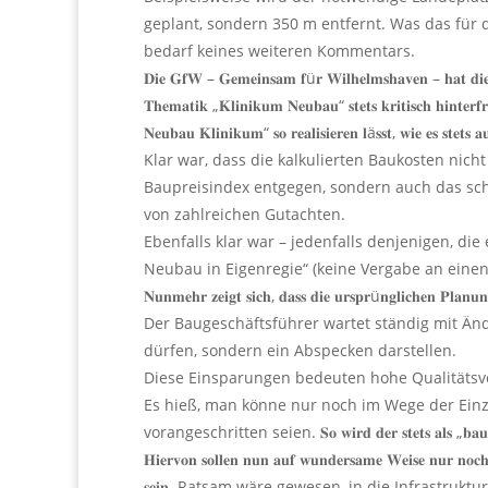
geplant, sondern 350 m entfernt. Was das für 
bedarf keines weiteren Kommentars.
𝐃𝐢𝐞 𝐆𝐟𝐖 – 𝐆𝐞𝐦𝐞𝐢𝐧𝐬𝐚𝐦 𝐟ü𝐫 𝐖𝐢𝐥𝐡𝐞𝐥𝐦𝐬𝐡𝐚𝐯𝐞𝐧 – 𝐡𝐚𝐭 𝐝𝐢
𝐓𝐡𝐞𝐦𝐚𝐭𝐢𝐤 „𝐊𝐥𝐢𝐧𝐢𝐤𝐮𝐦 𝐍𝐞𝐮𝐛𝐚𝐮“ 𝐬𝐭𝐞𝐭𝐬 𝐤𝐫𝐢𝐭𝐢𝐬𝐜𝐡 𝐡𝐢𝐧𝐭𝐞𝐫
𝐍𝐞𝐮𝐛𝐚𝐮 𝐊𝐥𝐢𝐧𝐢𝐤𝐮𝐦“ 𝐬𝐨 𝐫𝐞𝐚𝐥𝐢𝐬𝐢𝐞𝐫𝐞𝐧 𝐥ä𝐬𝐬𝐭, 𝐰𝐢𝐞 𝐞𝐬 𝐬𝐭𝐞𝐭𝐬 
Klar war, dass die kalkulierten Baukosten nic
Baupreisindex entgegen, sondern auch das sc
von zahlreichen Gutachten.
Ebenfalls klar war – jedenfalls denjenigen, die
Neubau in Eigenregie“ (keine Vergabe an eine
𝐍𝐮𝐧𝐦𝐞𝐡𝐫 𝐳𝐞𝐢𝐠𝐭 𝐬𝐢𝐜𝐡, 𝐝𝐚𝐬𝐬 𝐝𝐢𝐞 𝐮𝐫𝐬𝐩𝐫ü𝐧𝐠𝐥𝐢𝐜𝐡𝐞𝐧 𝐏𝐥𝐚𝐧𝐮𝐧𝐠
Der Baugeschäftsführer wartet ständig mit Än
dürfen, sondern ein Abspecken darstellen.
Diese Einsparungen bedeuten hohe Qualitätsve
Es hieß, man könne nur noch im Wege der Einze
vorangeschritten seien. 𝐒𝐨 𝐰𝐢𝐫𝐝 𝐝𝐞𝐫 𝐬𝐭𝐞𝐭𝐬 𝐚𝐥𝐬 „𝐛𝐚𝐮𝐟ä𝐥𝐥𝐢𝐠 𝐮
𝐇𝐢𝐞𝐫𝐯𝐨𝐧 𝐬𝐨𝐥𝐥𝐞𝐧 𝐧𝐮𝐧 𝐚𝐮𝐟 𝐰𝐮𝐧𝐝𝐞𝐫𝐬𝐚𝐦𝐞 𝐖𝐞𝐢𝐬𝐞 𝐧𝐮𝐫 𝐧𝐨𝐜𝐡 
𝐬𝐞𝐢𝐧. Ratsam wäre gewesen, in die Infrastrukt