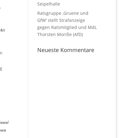
Seipelhalle
,
Ratsgruppe ‚Gruene und
GfW‘ stellt Strafanzeige
gegen Ratsmitglied und MdL
𝐤𝐭
Thorsten Moriße (AfD)
Neueste Kommentare
ln
ng
𝐬𝐬𝐞𝐧!
𝐬𝐞𝐧