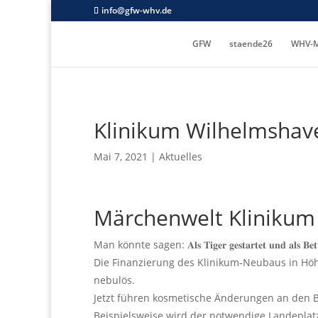
info@gfw-whv.de
GFW
staende26
WHV-M
Klinikum Wilhelmshav
Mai 7, 2021
|
Aktuelles
Märchenwelt Klinikum
Man könnte sagen: 𝐀𝐥𝐬 𝐓𝐢𝐠𝐞𝐫 𝐠𝐞𝐬𝐭𝐚𝐫𝐭𝐞𝐭 𝐮𝐧𝐝 𝐚𝐥𝐬 𝐁𝐞𝐭𝐭𝐯𝐨
Die Finanzierung des Klinikum-Neubaus in Hö
nebulös.
Jetzt führen kosmetische Änderungen an den Ba
Beispielsweise wird der notwendige Landepla