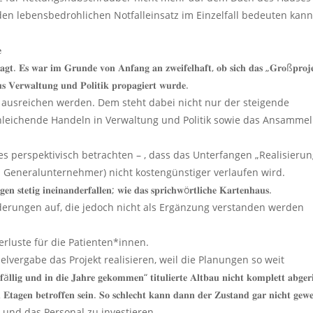
den lebensbedrohlichen Notfalleinsatz im Einzelfall bedeuten kann

𝐫𝐚𝐠𝐭. 𝐄𝐬 𝐰𝐚𝐫 𝐢𝐦 𝐆𝐫𝐮𝐧𝐝𝐞 𝐯𝐨𝐧 𝐀𝐧𝐟𝐚𝐧𝐠 𝐚𝐧 𝐳𝐰𝐞𝐢𝐟𝐞𝐥𝐡𝐚𝐟𝐭, 𝐨𝐛 𝐬𝐢𝐜𝐡 𝐝𝐚𝐬 „𝐆𝐫𝐨ß𝐩𝐫𝐨𝐣
𝐮𝐬 𝐕𝐞𝐫𝐰𝐚𝐥𝐭𝐮𝐧𝐠 𝐮𝐧𝐝 𝐏𝐨𝐥𝐢𝐭𝐢𝐤 𝐩𝐫𝐨𝐩𝐚𝐠𝐢𝐞𝐫𝐭 𝐰𝐮𝐫𝐝𝐞.
ht ausreichen werden. Dem steht dabei nicht nur der steigende
hleichende Handeln in Verwaltung und Politik sowie das Ansamme
 es perspektivisch betrachten – , dass das Unterfangen „Realisieru
n Generalunternehmer) nicht kostengünstiger verlaufen wird.
𝐞𝐧 𝐬𝐭𝐞𝐭𝐢𝐠 𝐢𝐧𝐞𝐢𝐧𝐚𝐧𝐝𝐞𝐫𝐟𝐚𝐥𝐥𝐞𝐧; 𝐰𝐢𝐞 𝐝𝐚𝐬 𝐬𝐩𝐫𝐢𝐜𝐡𝐰ö𝐫𝐭𝐥𝐢𝐜𝐡𝐞 𝐊𝐚𝐫𝐭𝐞𝐧𝐡𝐚𝐮𝐬.
derungen auf, die jedoch nicht als Ergänzung verstanden werden
rluste für die Patienten*innen.
lvergabe das Projekt realisieren, weil die Planungen so weit
𝐧𝐝 𝐢𝐧 𝐝𝐢𝐞 𝐉𝐚𝐡𝐫𝐞 𝐠𝐞𝐤𝐨𝐦𝐦𝐞𝐧“ 𝐭𝐢𝐭𝐮𝐥𝐢𝐞𝐫𝐭𝐞 𝐀𝐥𝐭𝐛𝐚𝐮 𝐧𝐢𝐜𝐡𝐭 𝐤𝐨𝐦𝐩𝐥𝐞𝐭𝐭 𝐚𝐛𝐠𝐞𝐫𝐢
𝐭𝐚𝐠𝐞𝐧 𝐛𝐞𝐭𝐫𝐨𝐟𝐟𝐞𝐧 𝐬𝐞𝐢𝐧. 𝐒𝐨 𝐬𝐜𝐡𝐥𝐞𝐜𝐡𝐭 𝐤𝐚𝐧𝐧 𝐝𝐚𝐧𝐧 𝐝𝐞𝐫 𝐙𝐮𝐬𝐭𝐚𝐧𝐝 𝐠𝐚𝐫 𝐧𝐢𝐜𝐡𝐭 𝐠𝐞𝐰𝐞
ur und das Personal zu investieren.