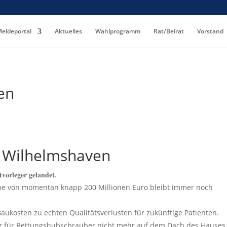
eldeportal
Aktuelles
Wahlprogramm
Rat/Beirat
Vorstand
en
 Wilhelmshaven
𝐫𝐥𝐞𝐠𝐞𝐫 𝐠𝐞𝐥𝐚𝐧𝐝𝐞𝐭.
he von momentan knapp 200 Millionen Euro bleibt immer noch
ukosten zu echten Qualitätsverlusten für zukünftige Patienten.
tz für Rettungshubschrauber nicht mehr auf dem Dach des Hauses