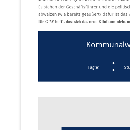
Es stehen der Geschäftsführer und die politisch
abwälzen (wie bereits geäußert), dafür ist das
𝐃𝐢𝐞 𝐆𝐟𝐖 𝐡𝐨𝐟𝐟𝐭, 𝐝𝐚𝐬𝐬 𝐬𝐢𝐜𝐡 𝐝𝐚𝐬 𝐧𝐞𝐮𝐞 𝐊𝐥𝐢𝐧𝐢𝐤𝐮𝐦 𝐧𝐢𝐜𝐡𝐭 𝐧
Kommunalwa
:
Tag(e)
St