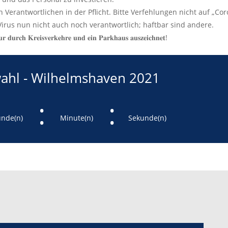
 Verantwortlichen in der Pflicht. Bitte Verfehlungen nicht auf „Co
 Virus nun nicht auch noch verantwortlich; haftbar sind andere.
𝐫 𝐝𝐮𝐫𝐜𝐡 𝐊𝐫𝐞𝐢𝐬𝐯𝐞𝐫𝐤𝐞𝐡𝐫𝐞 𝐮𝐧𝐝 𝐞𝐢𝐧 𝐏𝐚𝐫𝐤𝐡𝐚𝐮𝐬 𝐚𝐮𝐬𝐳𝐞𝐢𝐜𝐡𝐧𝐞𝐭!
hl - Wilhelmshaven 2021
:
:
unde(n)
Minute(n)
Sekunde(n)